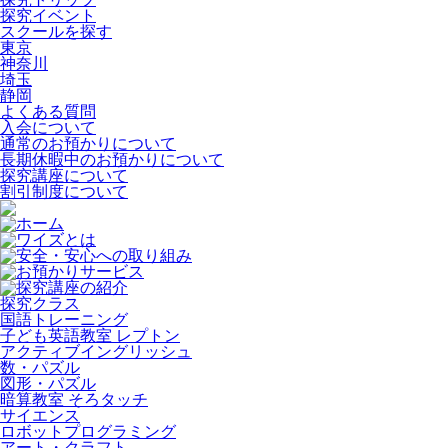
探究イベント
スクールを探す
東京
神奈川
埼玉
静岡
よくある質問
入会について
通常のお預かりについて
長期休暇中のお預かりについて
探究講座について
割引制度について
ホーム
ワイズとは
安全・安心への取り組み
お預かりサービス
探究講座の紹介
探究クラス
国語トレーニング
子ども英語教室 レプトン
アクティブイングリッシュ
数・パズル
図形・パズル
暗算教室 そろタッチ
サイエンス
ロボットプログラミング
アート・クラフト