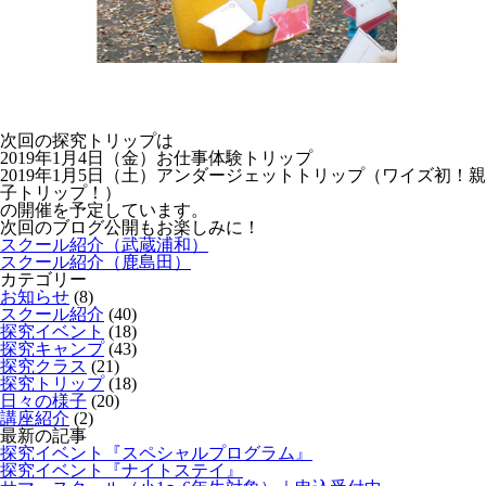
次回の探究トリップは
2019年1月4日（金）お仕事体験トリップ
2019年1月5日（土）アンダージェットトリップ（ワイズ初！親
子トリップ！）
の開催を予定しています。
次回のブログ公開もお楽しみに！
スクール紹介（武蔵浦和）
スクール紹介（鹿島田）
カテゴリー
お知らせ
(8)
スクール紹介
(40)
探究イベント
(18)
探究キャンプ
(43)
探究クラス
(21)
探究トリップ
(18)
日々の様子
(20)
講座紹介
(2)
最新の記事
探究イベント『スペシャルプログラム』
探究イベント『ナイトステイ』