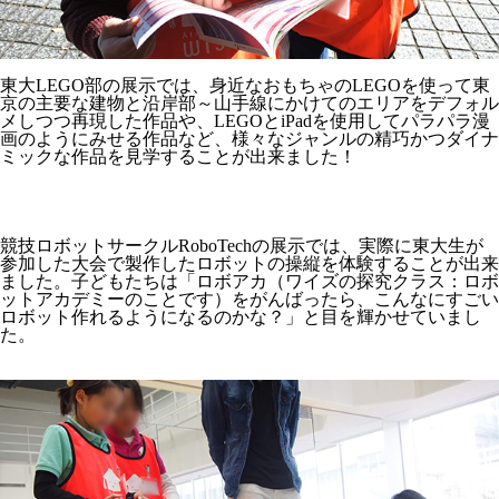
東大LEGO部の展示では、身近なおもちゃのLEGOを使って東
京の主要な建物と沿岸部～山手線にかけてのエリアをデフォル
メしつつ再現した作品や、LEGOとiPadを使用してパラパラ漫
画のようにみせる作品など、様々なジャンルの精巧かつダイナ
ミックな作品を見学することが出来ました！
競技ロボットサークルRoboTechの展示では、実際に東大生が
参加した大会で製作したロボットの操縦を体験することが出来
ました。子どもたちは「ロボアカ（ワイズの探究クラス：ロボ
ットアカデミーのことです）をがんばったら、こんなにすごい
ロボット作れるようになるのかな？」と目を輝かせていまし
た。