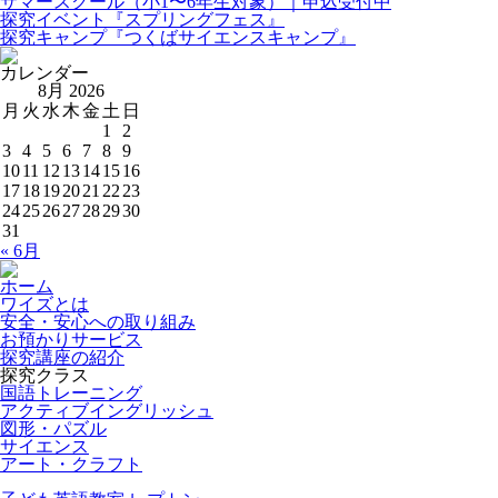
サマースクール（小1〜6年生対象）｜申込受付中
探究イベント『スプリングフェス』
探究キャンプ『つくばサイエンスキャンプ』
カレンダー
8月 2026
月
火
水
木
金
土
日
1
2
3
4
5
6
7
8
9
10
11
12
13
14
15
16
17
18
19
20
21
22
23
24
25
26
27
28
29
30
31
« 6月
ホーム
ワイズとは
安全・安心への取り組み
お預かりサービス
探究講座の紹介
探究クラス
国語トレーニング
アクティブイングリッシュ
図形・パズル
サイエンス
アート・クラフト