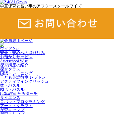
学童保育と習い事のアフタースクールワイズ
ワイズとは
安全・安心への取り組み
お預かりサービス
Afterschool Wise
探究講座の紹介
探究クラス
国語トレーニング
子ども英語教室 レプトン
アクティブイングリッシュ
数・パズル
図形・パズル
暗算教室 そろタッチ
サイエンス
ロボットプログラミング
アート・クラフト
探究キャンプ
探究トリップ