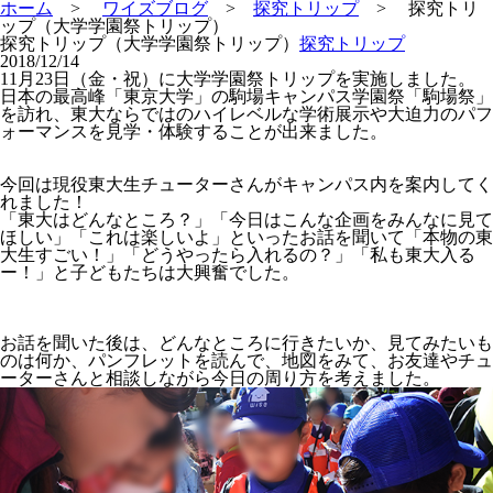
ホーム
>
ワイズブログ
>
探究トリップ
> 探究トリ
ップ（大学学園祭トリップ）
探究トリップ（大学学園祭トリップ）
探究トリップ
2018/12/14
11月23日（金・祝）に大学学園祭トリップを実施しました。
日本の最高峰「東京大学」の駒場キャンパス学園祭「駒場祭」
を訪れ、東大ならではのハイレベルな学術展示や大迫力のパフ
ォーマンスを見学・体験することが出来ました。
今回は現役東大生チューターさんがキャンパス内を案内してく
れました！
「東大はどんなところ？」「今日はこんな企画をみんなに見て
ほしい」「これは楽しいよ」といったお話を聞いて「本物の東
大生すごい！」「どうやったら入れるの？」「私も東大入る
ー！」と子どもたちは大興奮でした。
お話を聞いた後は、どんなところに行きたいか、見てみたいも
のは何か、パンフレットを読んで、地図をみて、お友達やチュ
ーターさんと相談しながら今日の周り方を考えました。