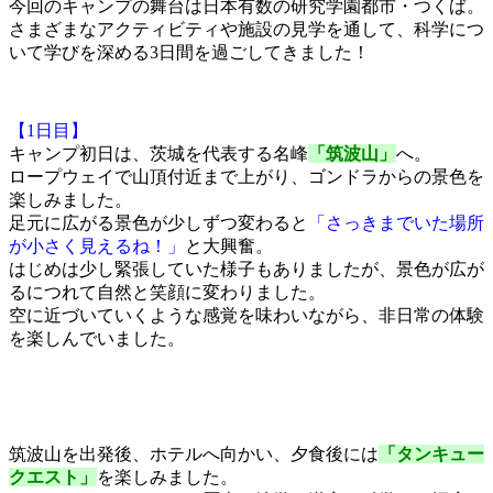
今回のキャンプの舞台は日本有数の研究学園都市・つくば。
さまざまなアクティビティや施設の見学を通して、科学につ
いて学びを深める3日間を過ごしてきました！
【1日目】
キャンプ初日は、茨城を代表する名峰
「筑波山」
へ。
ロープウェイで山頂付近まで上がり、ゴンドラからの景色を
楽しみました。
足元に広がる景色が少しずつ変わると
「さっきまでいた場所
が小さく見えるね！」
と大興奮。
はじめは少し緊張していた様子もありましたが、景色が広が
るにつれて自然と笑顔に変わりました。
空に近づいていくような感覚を味わいながら、非日常の体験
を楽しんでいました。
筑波山を出発後、ホテルへ向かい、夕食後には
「タンキュー
クエスト」
を楽しみました。