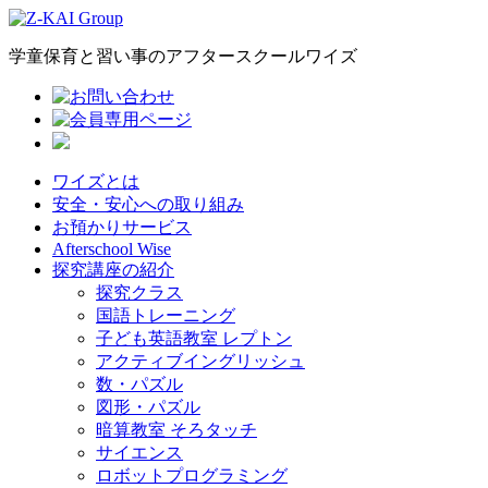
学童保育と習い事のアフタースクールワイズ
ワイズとは
安全・安心への取り組み
お預かりサービス
Afterschool Wise
探究講座の紹介
探究クラス
国語トレーニング
子ども英語教室 レプトン
アクティブイングリッシュ
数・パズル
図形・パズル
暗算教室 そろタッチ
サイエンス
ロボットプログラミング