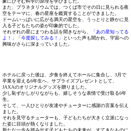
象にひそむ科学の原理を学びました。
また、プラネタリウムでは、つくば市でその日に見られる夜
空をテーマに、春の星座を鑑賞することができました。
ドームいっぱいに広がる満天の星空を、うっとりと静かに見
入る子どもたちの姿が印象的でした。
それぞれの星にまつわる話を聞きながら、
「あの星知ってる
よ！」「今度探してみる！」
といった声も聞かれ、宇宙への
興味がさらに深まっていました。
ホテルに戻った後は、夕食を終えてホールに集合し、3月で
卒業を迎える6年生へ、サプライズプレゼントとして、
JAXAのオリジナルグッズを贈りました。
少し恥ずかしがりながらも、嬉しそうな表情で受け取る6年
生。
そして、一人ひとりが友達やチューターに感謝の言葉を伝え
ました。
それを見守るチューターも、子どもたちが大きく立派になっ
た姿に目頭が熱くなりました。
新たな一歩を踏み出す子どもたちの未来が、すてきなものに