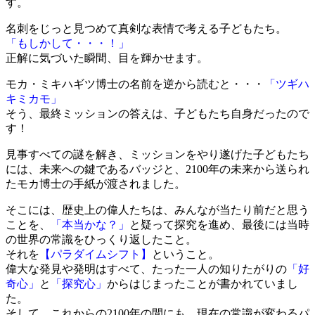
す。
名刺をじっと見つめて真剣な表情で考える子どもたち。
「もしかして・・・！」
正解に気づいた瞬間、目を輝かせます。
モカ・ミキハギツ博士の名前を逆から読むと・・・
「ツギハ
キミカモ」
そう、最終ミッションの答えは、子どもたち自身だったので
す！
見事すべての謎を解き、ミッションをやり遂げた子どもたち
には、未来への鍵であるバッジと、2100年の未来から送られ
たモカ博士の手紙が渡されました。
そこには、歴史上の偉人たちは、みんなが当たり前だと思う
ことを、
「本当かな？」
と疑って探究を進め、最後には当時
の世界の常識をひっくり返したこと。
それを
【パラダイムシフト】
ということ。
偉大な発見や発明はすべて、たった一人の知りたがりの
「好
奇心」
と
「探究心」
からはじまったことが書かれていまし
た。
そして、これからの2100年の間にも、現在の常識が変わるパ