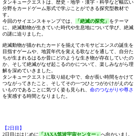
タンキュークエストは、歴史・地学・漢字・科学など幅広い
分野をカードゲーム形式で学ぶことができる探究型教材で
す。
今回のサイエンスキャンプでは、
「絶滅の探究」
をテーマ
に、絶滅動物が生きていた時代や生息地について学び、絶滅
の謎に迫りました。
絶滅動物が描かれたカードを揃えてホモサピエンスの誕生を
目指すゲームや、地質年代を覚える歌などを通して、自分た
ちが生まれるはるか昔にどのような生き物が存在していたの
か、そして絶滅がなぜ起こるのかについて、楽しみながら理
解を深めていきました。
タンキュークエストに取り組む中で、命が長い時間をかけて
つながってきたこと、そしてその一つひとつがかけがえのな
いものであることに気づく姿も見られ、
命のつながりや尊さ
を実感する時間となりました。
【2日目】
2日目ははじめに
「JAXA筑波宇宙センター」
へ向かいまし