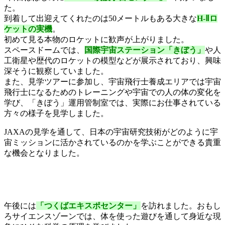
た。
到着して出迎えてくれたのは50メートルもある大きな
H-Ⅱロ
ケットの実機
。
初めて見る本物のロケットに歓声が上がりました。
スペースドームでは、
国際宇宙ステーション「きぼう」
や人
工衛星や歴代のロケットの模型などが展示されており、興味
深そうに観察していました。
また、見学ツアーに参加し、宇宙飛行士養成エリアでは宇宙
飛行士になるためのトレーニングや宇宙での人の体の変化を
学び、「きぼう」運用管制室では、実際にお仕事されている
方々の様子を見学しました。
JAXAの見学を通して、日本の宇宙研究技術がどのように宇
宙ミッションに活かされているのかを学ぶことができる貴重
な機会となりました。
午後には
「つくばエキスポセンター」
を訪れました。おもし
ろサイエンスゾーンでは、体を使った遊びを通して身近な現