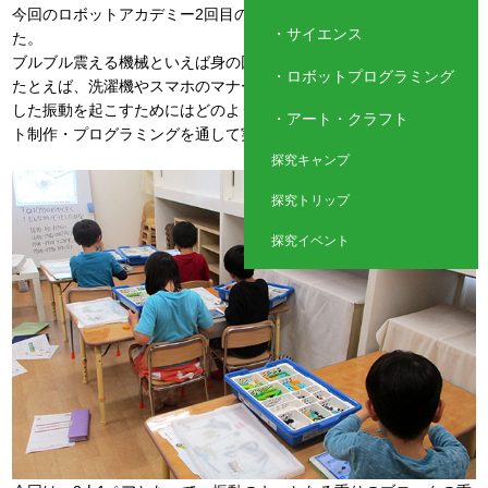
今回のロボットアカデミー2回目のテーマは『ブルブルロボ』でし
サイエンス
た。
ブルブル震える機械といえば身の回りには何があるでしょう？
ロボットプログラミング
たとえば、洗濯機やスマホのマナーモードなどがありますが、こう
した振動を起こすためにはどのような条件が必要か、実際にロボッ
アート・クラフト
ト制作・プログラミングを通して実践しました。
探究キャンプ
探究トリップ
探究イベント