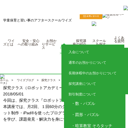
学童保育と習い事のアフタースクールワイズ
よくあ
ワイ
安全・安心
お預か
探究講
スクール
る質問
ズとは
への取り組み
りサービ
座の紹介
を探す
ス
入会について
探究クラス
東京
通常のお預かりについて
国語トレーニング
神奈川
長期休暇中のお預かりについて
埼玉
子ども英語教室 レプトン
ホーム
>
ワイズブログ
>
探究クラス
> 探究クラス（ロボットアカデミー プライマリーコ
ース）
探究講座について
静岡
探究クラス（ロボットアカデミー プライマリーコース）
探究クラス
アクティブイングリッシ
ュ
2018/05/01
割引制度について
今回は、探究クラス『ロボットアカデミー』のご紹介です。
数・パズル
本講座では、月2回、１回60分のクラスの中で、レゴを使ったロボ
ット制作・iPad®を使ったプログラミングを通してPDCAサイクル
図形・パズル
を学び、課題発見・解決力を身につけます。
暗算教室 そろタッチ