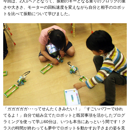
今回は、2人1ペアとなって、振動のキーとなる重りのブロックの重
さや大きさ、モーターの回転速度を変えながら自分と相手のロボッ
トを比べて振動について学びました。
「ガガガガガ･･･ってせんたくきみたい！」「すごいパワーでゆれ
てるよ！」自分で組み立てたロボットと既習事項を活かしたプログ
ラミングを使って学ぶ60分は、いつも本当にあっという間です！ク
ラスの時間が終わっても夢中でロボットを動かすお子さまの姿を見