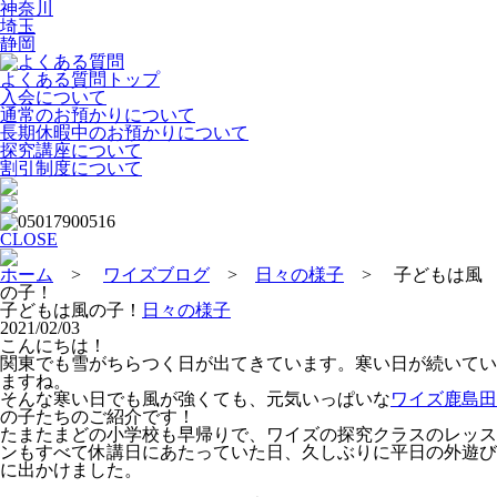
神奈川
埼玉
静岡
よくある質問
よくある質問トップ
入会について
通常のお預かりについて
長期休暇中のお預かりについて
探究講座について
割引制度について
CLOSE
ホーム
>
ワイズブログ
>
日々の様子
> 子どもは風
の子！
子どもは風の子！
日々の様子
2021/02/03
こんにちは！
関東でも雪がちらつく日が出てきています。寒い日が続いてい
ますね。
そんな寒い日でも風が強くても、元気いっぱいな
ワイズ鹿島田
の子たちのご紹介です！
たまたまどの小学校も早帰りで、ワイズの探究クラスのレッス
ンもすべて休講日にあたっていた日、久しぶりに平日の外遊び
に出かけました。