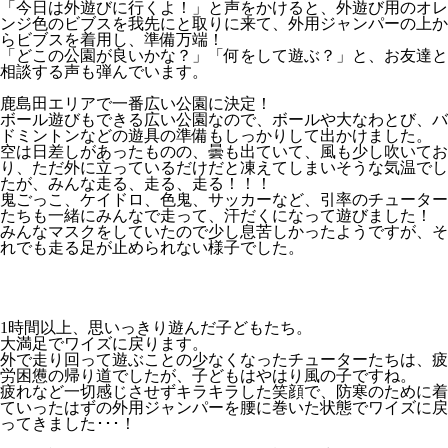
「今日は外遊びに行くよ！」と声をかけると、外遊び用のオレ
ンジ色のビブスを我先にと取りに来て、外用ジャンパーの上か
らビブスを着用し、準備万端！
「どこの公園が良いかな？」「何をして遊ぶ？」と、お友達と
相談する声も弾んでいます。
鹿島田エリアで一番広い公園に決定！
ボール遊びもできる広い公園なので、ボールや大なわとび、バ
ドミントンなどの遊具の準備もしっかりして出かけました。
空は日差しがあったものの、曇も出ていて、風も少し吹いてお
り、ただ外に立っているだけだと凍えてしまいそうな気温でし
たが、みんな走る、走る、走る！！！
鬼ごっこ、ケイドロ、色鬼、サッカーなど、引率のチューター
たちも一緒にみんなで走って、汗だくになって遊びました！
みんなマスクをしていたので少し息苦しかったようですが、そ
れでも走る足が止められない様子でした。
1時間以上、思いっきり遊んだ子どもたち。
大満足でワイズに戻ります。
外で走り回って遊ぶことの少なくなったチューターたちは、疲
労困憊の帰り道でしたが、子どもはやはり風の子ですね。
疲れなど一切感じさせずキラキラした笑顔で、防寒のために着
ていったはずの外用ジャンパーを腰に巻いた状態でワイズに戻
ってきました･･･！