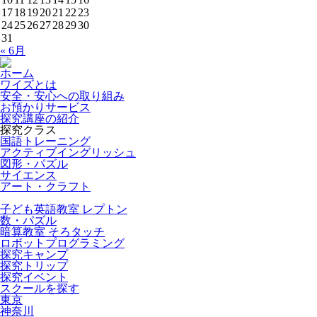
17
18
19
20
21
22
23
24
25
26
27
28
29
30
31
« 6月
ホーム
ワイズとは
安全・安心への取り組み
お預かりサービス
探究講座の紹介
探究クラス
国語トレーニング
アクティブイングリッシュ
図形・パズル
サイエンス
アート・クラフト
子ども英語教室 レプトン
数・パズル
暗算教室 そろタッチ
ロボットプログラミング
探究キャンプ
探究トリップ
探究イベント
スクールを探す
東京
神奈川