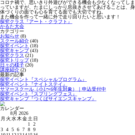
コロナ禍で、思いきり外遊びができる機会も少なくなってしま
っていますが、たまにしっかり息抜きさせてあげることは、身
体づくりの面でも心を育てる面でも大切ですね。
また機会を作って一緒に外で走り回りたいと思います！
探究クラス『アート・クラフト』
かるた大会
カテゴリー
お知らせ
(8)
スクール紹介
(40)
探究イベント
(18)
探究キャンプ
(43)
探究クラス
(21)
探究トリップ
(18)
日々の様子
(20)
講座紹介
(2)
最新の記事
探究イベント『スペシャルプログラム』
探究イベント『ナイトステイ』
サマースクール（小1〜6年生対象）｜申込受付中
探究イベント『スプリングフェス』
探究キャンプ『つくばサイエンスキャンプ』
カレンダー
8月 2026
月
火
水
木
金
土
日
1
2
3
4
5
6
7
8
9
10
11
12
13
14
15
16