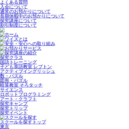
よくある質問
入会について
通常のお預かりについて
長期休暇中のお預かりについて
探究講座について
割引制度について
ホーム
ワイズとは
安全・安心への取り組み
お預かりサービス
探究講座の紹介
探究クラス
国語トレーニング
子ども英語教室 レプトン
アクティブイングリッシュ
数・パズル
図形・パズル
暗算教室 そろタッチ
サイエンス
ロボットプログラミング
アート・クラフト
探究キャンプ
探究トリップ
探究イベント
スクールを探す
スクールを探すトップ
東京