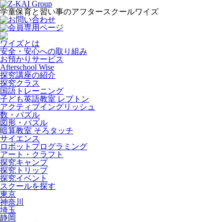
学童保育と習い事のアフタースクールワイズ
ワイズとは
安全・安心への取り組み
お預かりサービス
Afterschool Wise
探究講座の紹介
探究クラス
国語トレーニング
子ども英語教室 レプトン
アクティブイングリッシュ
数・パズル
図形・パズル
暗算教室 そろタッチ
サイエンス
ロボットプログラミング
アート・クラフト
探究キャンプ
探究トリップ
探究イベント
スクールを探す
東京
神奈川
埼玉
静岡