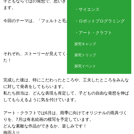
子どもならではの発想で、思いきり表現する楽しみを感じてもらい
ます。
サイエンス
今回のテーマは、「フェルトと毛糸でコラージュ」です♪
ロボットプログラミング
アート・クラフト
探究キャンプ
それぞれ、ストーリーが見えてくるとっても素敵な作品ができまし
探究トリップ
た！
探究イベント
完成した後は、特にこだわったところや、工夫したところをみんな
に対して発表をしてもらいます。
私たち担当は、どんな表現も肯定して、子どもの自由な発想を伸ば
してもらえるように気を付けています。
アート・クラフトでは6月は、雨季に向けてオリジナルの雨具づく
りを、7月は有名絵画の模写を予定しています。
どんな素敵な作品ができるか、楽しみです！
梅雨入り