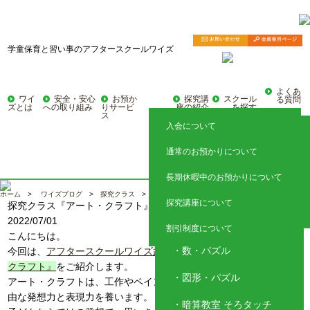
学童保育と習い事のアフタースクールワイズ
よくあ
ワイ
安全・安心
お預か
探究講
スクール
る質問
ズとは
への取り組み
りサービ
座の紹介
を探す
ス
入会について
探究クラス
東京
通常のお預かりについて
国語トレーニング
神奈川
長期休暇中のお預かりについて
埼玉
子ども英語教室 レプトン
ホーム
>
ワイズブログ
>
探究クラス
> 探究クラス『アート・クラフト』
探究講座について
探究クラス『アート・クラフト』
探究クラス
静岡
アクティブイングリッシ
2022/07/01
ュ
割引制度について
こんにちは。
数・パズル
今回は、
アフタースクールワイズ武蔵浦和
の探究クラス
『アート・
クラフト』
をご紹介します。
図形・パズル
アート・クラフトは、工作やペイントなどの創作活動を通して、自
由な発想力と表現力を養います。
暗算教室 そろタッチ