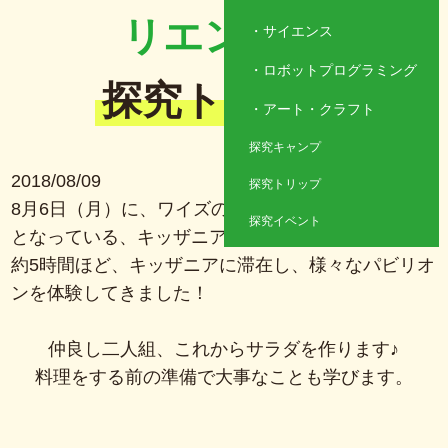
リエンス）
サイエンス
ロボットプログラミング
探究トリップ
アート・クラフト
探究キャンプ
2018/08/09
探究トリップ
8月6日（月）に、ワイズの探究トリップで最近恒例
探究イベント
となっている、キッザニア東京に行ってきました！
約5時間ほど、キッザニアに滞在し、様々なパビリオ
ンを体験してきました！
仲良し二人組、これからサラダを作ります♪
料理をする前の準備で大事なことも学びます。