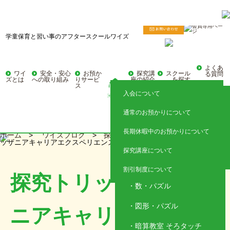
学童保育と習い事のアフタースクールワイズ
よくあ
ワイ
安全・安心
お預か
探究講
スクール
る質問
ズとは
への取り組み
りサービ
座の紹介
を探す
ス
入会について
探究クラス
東京
通常のお預かりについて
国語トレーニング
神奈川
長期休暇中のお預かりについて
ホーム
>
ワイズブログ
>
探究トリップ
> 探究トリップ（キ
埼玉
子ども英語教室 レプトン
ッザニアキャリアエクスペリエンス）
探究講座について
静岡
アクティブイングリッシ
ュ
割引制度について
探究トリップ（キッザ
数・パズル
図形・パズル
ニアキャリアエクスペ
暗算教室 そろタッチ