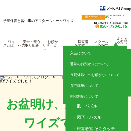
学童保育と習い事のアフタースクールワイズ
よくあ
ワイ
安全・安心
お預か
探究講
スクール
る質問
ズとは
への取り組み
りサービ
座の紹介
を探す
ス
入会について
探究クラス
東京
通常のお預かりについて
国語トレーニング
神奈川
長期休暇中のお預かりについて
ホーム
>
ワイズブログ
>
日々の様子
> お盆明け、久しぶり
埼玉
子ども英語教室 レプトン
のワイズでした！
探究講座について
静岡
アクティブイングリッシ
ュ
割引制度について
お盆明け、久しぶりの
数・パズル
図形・パズル
ワイズでした！
暗算教室 そろタッチ