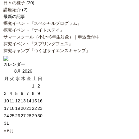
日々の様子
(20)
講座紹介
(2)
最新の記事
探究イベント『スペシャルプログラム』
探究イベント『ナイトステイ』
サマースクール（小1〜6年生対象）｜申込受付中
探究イベント『スプリングフェス』
探究キャンプ『つくばサイエンスキャンプ』
カレンダー
8月 2026
月
火
水
木
金
土
日
1
2
3
4
5
6
7
8
9
10
11
12
13
14
15
16
17
18
19
20
21
22
23
24
25
26
27
28
29
30
31
« 6月