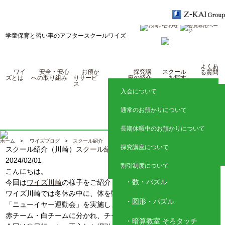
学童保育と習い事のアフタースクールワイズ
よくあ
ワイ
安全・安心
お預か
探究講
スクール
る質問
ズとは
への取り組み
りサービ
座の紹介
を探す
ス
入会について
探究クラス
東京
通常のお預かりについて
国語トレーニング
神奈川
長期休暇中のお預かりについて
埼玉
子ども英語教室 レプトン
ホーム
>
ワイズブログ
>
スクール紹介
> スクール紹介（川崎）
探究講座について
スクール紹介（川崎）
スクール紹介
静岡
アクティブイングリッシ
2024/02/01
ュ
割引制度について
こんにちは。
数・パズル
今回は
ワイズ川崎
の様子をご紹介します。
ワイズ川崎では冬休み中に、体を動かすレクリエーションとして
図形・パズル
「ニューイヤー運動会」を実施しました！
赤チーム・白チームに分かれ、チーム対抗で競技を楽しみました。
暗算教室 そろタッチ