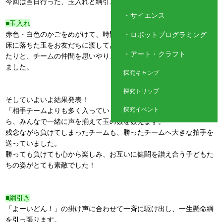
今回は当日行った、玉入れと綱引きの様子をご紹介します。
サイエンス
■玉入れ
赤色・白色のかごをめがけて、時間いっぱい玉を入れていきます。
ロボットプログラミング
床に落ちた玉をお友だちに渡してあげたり、お互いに声を掛け合っ
アート・クラフト
たりと、チームの仲間を思いやり、協力し合う姿もたくさん見られ
ました。
探究キャンプ
探究トリップ
そしていよいよ結果発表！
探究イベント
「相手チームよりも多く入っていますように・・・」と願いなが
ら、みんなで一緒に声を揃えて玉の数を数えます。
残念ながら負けてしまったチームも、勝ったチームへ大きな拍手を
送っていました。
勝っても負けても心から楽しみ、お互いに健闘を讃え合う子どもた
ちの姿がとても素敵でした！
■綱引き
「よーいどん！」の掛け声に合わせて一斉に駆け出し、一生懸命綱
を引っ張ります。