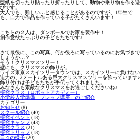
型紙を切ったり貼ったり折ったりして、動物や乗り物を作る遊
びです。
大人でも、難しい…と感じることがあるのですが、1年生で
も、自力で作品を作っている子がたくさんいます！
こちらの２人は、ダンボールでお家を製作中！
創作意欲たっぷりの子どもたちです♪
さて最後に、この写真、何か後ろに写っているのにお気づきで
しょうか…？
そう！クリスマスツリー！
壁にも、クリスマスの飾りが。
ワイズ東京スカイツリータウンでは、スカイツリーに負けない
迫力の、2メートルある巨大クリスマスツリーを飾っています♪
飾り付けは子どもたちが手伝ってくれました。
みなさんも素敵なクリスマスをお過ごしくださいね♪
探究クラス（ロボットアカデミー）
小学校入学準備「プレップ講座」のご紹介
カテゴリー
お知らせ
(8)
スクール紹介
(40)
探究イベント
(18)
探究キャンプ
(43)
探究クラス
(21)
探究トリップ
(18)
日々の様子
(20)