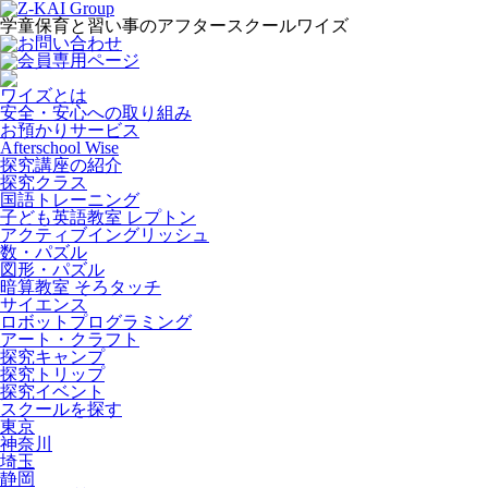
学童保育と習い事のアフタースクールワイズ
ワイズとは
安全・安心への取り組み
お預かりサービス
Afterschool Wise
探究講座の紹介
探究クラス
国語トレーニング
子ども英語教室 レプトン
アクティブイングリッシュ
数・パズル
図形・パズル
暗算教室 そろタッチ
サイエンス
ロボットプログラミング
アート・クラフト
探究キャンプ
探究トリップ
探究イベント
スクールを探す
東京
神奈川
埼玉
静岡