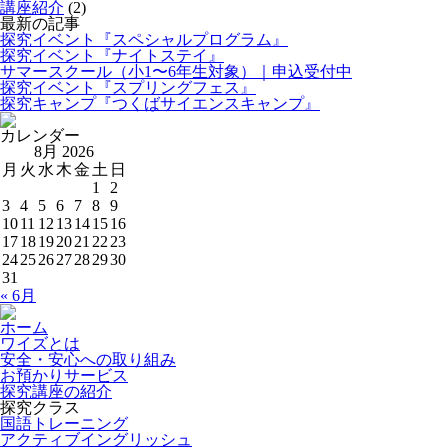
講座紹介
(2)
最新の記事
探究イベント『スペシャルプログラム』
探究イベント『ナイトステイ』
サマースクール（小1〜6年生対象）｜申込受付中
探究イベント『スプリングフェス』
探究キャンプ『つくばサイエンスキャンプ』
カレンダー
8月 2026
月
火
水
木
金
土
日
1
2
3
4
5
6
7
8
9
10
11
12
13
14
15
16
17
18
19
20
21
22
23
24
25
26
27
28
29
30
31
« 6月
ホーム
ワイズとは
安全・安心への取り組み
お預かりサービス
探究講座の紹介
探究クラス
国語トレーニング
アクティブイングリッシュ