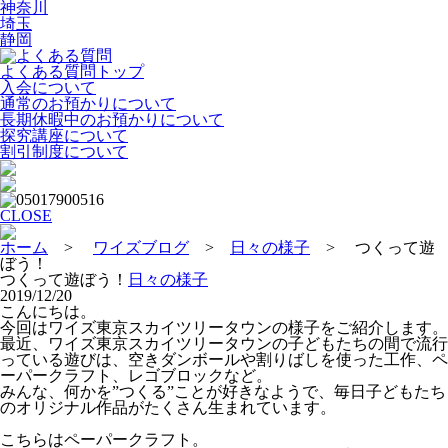
神奈川
埼玉
静岡
よくある質問
よくある質問トップ
入会について
通常のお預かりについて
長期休暇中のお預かりについて
探究講座について
割引制度について
CLOSE
ホーム
>
ワイズブログ
>
日々の様子
> つくって遊
ぼう！
つくって遊ぼう！
日々の様子
2019/12/20
こんにちは。
今回はワイズ東京スカイツリータウンの様子をご紹介します。
最近、ワイズ東京スカイツリータウンの子どもたちの間で流行
っている遊びは、空きダンボールや割りばしを使った工作、ペ
ーパークラフト、レゴブロックなど。
みんな、何かを”つくる”ことが好きなようで、毎日子どもたち
のオリジナル作品がたくさん生まれています。
こちらはペーパークラフト。