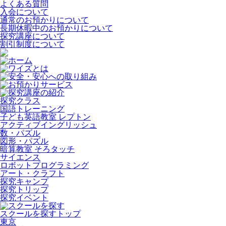
よくある質問
入会について
通常のお預かりについて
長期休暇中のお預かりについて
探究講座について
割引制度について
ホーム
ワイズとは
安全・安心への取り組み
お預かりサービス
探究講座の紹介
探究クラス
国語トレーニング
子ども英語教室 レプトン
アクティブイングリッシュ
数・パズル
図形・パズル
暗算教室 そろタッチ
サイエンス
ロボットプログラミング
アート・クラフト
探究キャンプ
探究トリップ
探究イベント
スクールを探す
スクールを探すトップ
東京